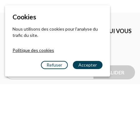
Cookies
Nous utilisons des cookies pour l'analyse du
VOUS N'AVEZ PAS TROUVÉ D'OFFRE QUI VOUS
trafic du site.
CORRESPOND ?
Politique des cookies
ALERTE OFFRE
Refuser
Accepter
Choisir un métier
VALIDER
Les postes ouverts
Conditions d'utilisation
Politique des cookies